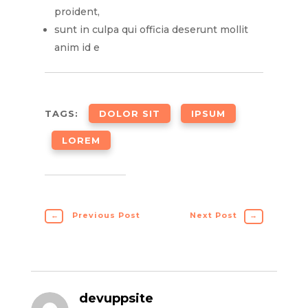
proident,
sunt in culpa qui officia deserunt mollit
anim id e
TAGS:
DOLOR SIT
IPSUM
LOREM
←
Previous Post
Next Post
→
devuppsite