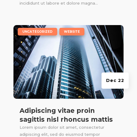
incididunt ut labore et dolore magna...
|
,
UNCATEGORIZED
WEBSITE
Dec 22
Adipiscing vitae proin
sagittis nisl rhoncus mattis
Lorem ipsum dolor sit amet, consectetur
adipiscing elit, sed do eiusmod tempor