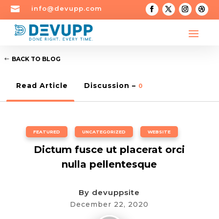

info@devupp.com
BACK TO BLOG
Read Article
Discussion –
0
FEATURED
,
UNCATEGORIZED
,
WEBSITE
Dictum fusce ut placerat orci
nulla pellentesque
By
devuppsite
December 22, 2020